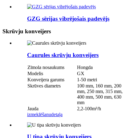
GZG sērijas vibrējošais padevējs
Skrūvju konveijers
Caurules skrūvju konveijers
Zīmola nosaukums
Hongda
Modelis
GX
Konveijera garums
1-50 metri
Skrūves diametrs
100 mm, 160 mm, 200
mm, 250 mm, 315 mm,
400 mm, 500 mm, 630
mm
Jauda
2,2-100m³/h
izmeklēšanu
detaļa
U tipa skrūvju konveijers