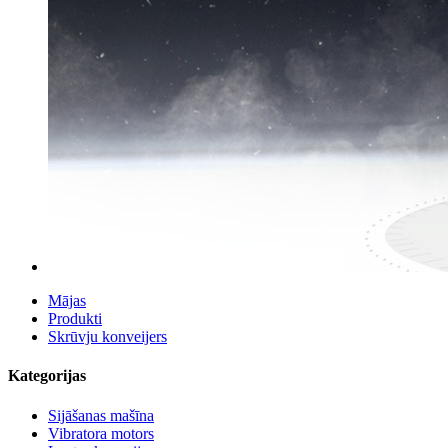
Mājas
Produkti
Skrūvju konveijers
Kategorijas
Sijāšanas mašīna
Vibratora motors