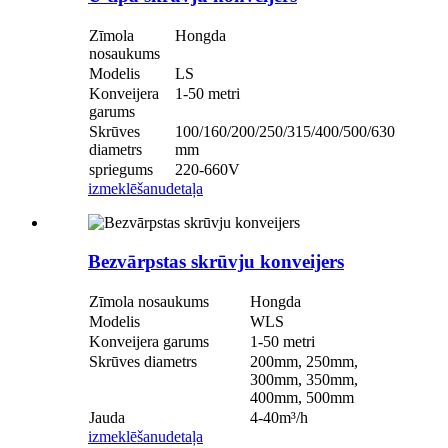
Zīmola
Hongda
nosaukums
Modelis
LS
Konveijera
1-50 metri
garums
Skrūves
100/160/200/250/315/400/500/630
diametrs
mm
spriegums
220-660V
izmeklēšanu
detaļa
Bezvārpstas skrūvju konveijers
Zīmola nosaukums
Hongda
Modelis
WLS
Konveijera garums
1-50 metri
Skrūves diametrs
200mm, 250mm,
300mm, 350mm,
400mm, 500mm
Jauda
4-40m
³
/h
izmeklēšanu
detaļa