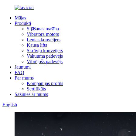
Mājas
Produkti
Sijāšanas mašīna
Vibratora motors
Lentas konveijers
Kausa lifts
Skrūvju konveijers
Vakuuma padevējs
Vibrējošs padevējs
Jaunumi
FAQ
Par mums
Kompanijas profils
Sertifikāts
Sazinies ar mums
English