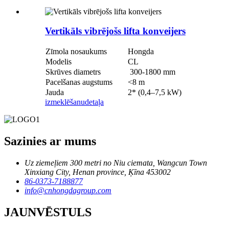
Vertikāls vibrējošs lifta konveijers
Zīmola nosaukums
Hongda
Modelis
CL
Skrūves diametrs
300-1800 mm
Pacelšanas augstums
<8 m
Jauda
2* (0,4–7,5 kW)
izmeklēšanu
detaļa
Sazinies ar mums
Uz ziemeļiem 300 metri no Niu ciemata, Wangcun Town
Xinxiang City, Henan province, Ķīna 453002
86-0373-7188877
info@cnhongdagroup.com
JAUNVĒSTULS