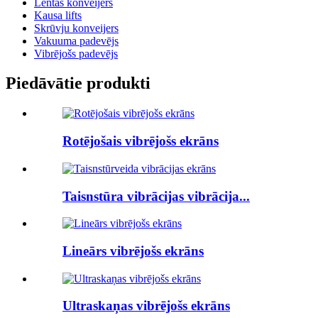
Lentas konveijers
Kausa lifts
Skrūvju konveijers
Vakuuma padevējs
Vibrējošs padevējs
Piedāvātie produkti
Rotējošais vibrējošs ekrāns
Taisnstūra vibrācijas vibrācija...
Lineārs vibrējošs ekrāns
Ultraskaņas vibrējošs ekrāns