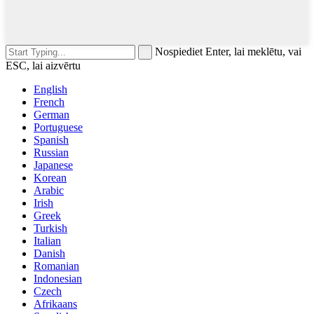
Nospiediet Enter, lai meklētu, vai
ESC, lai aizvērtu
English
French
German
Portuguese
Spanish
Russian
Japanese
Korean
Arabic
Irish
Greek
Turkish
Italian
Danish
Romanian
Indonesian
Czech
Afrikaans