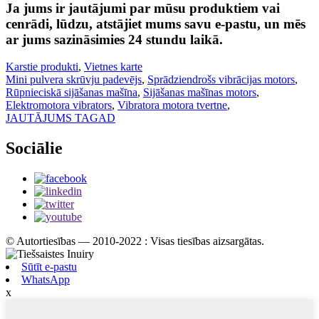
Ja jums ir jautājumi par mūsu produktiem vai
cenrādi, lūdzu, atstājiet mums savu e-pastu, un mēs
ar jums sazināsimies 24 stundu laikā.
Karstie produkti
,
Vietnes karte
Mini pulvera skrūvju padevējs
,
Sprādziendrošs vibrācijas motors
,
Rūpnieciskā sijāšanas mašīna
,
Sijāšanas mašīnas motors
,
Elektromotora vibrators
,
Vibratora motora tvertne
,
JAUTĀJUMS TAGAD
Sociālie
© Autortiesības — 2010-2022 : Visas tiesības aizsargātas.
Sūtīt e-pastu
WhatsApp
x