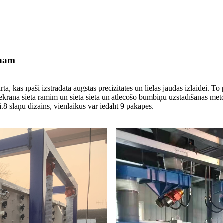
ānam
a, kas īpaši izstrādāta augstas precizitātes un lielas jaudas izlaidei. T
krāna sieta rāmim un sieta sieta un atlecošo bumbiņu uzstādīšanas metodei 
i.8 slāņu dizains, vienlaikus var iedalīt 9 pakāpēs.