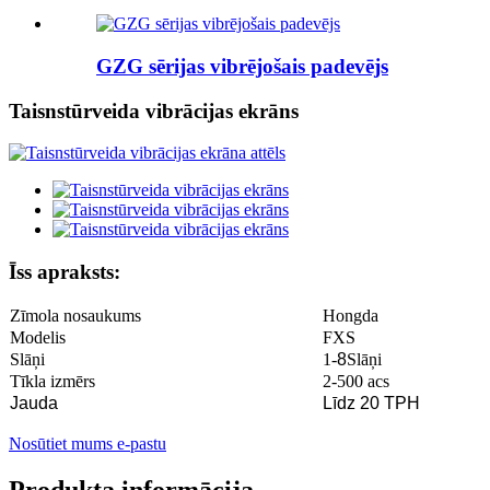
GZG sērijas vibrējošais padevējs
Taisnstūrveida vibrācijas ekrāns
Īss apraksts:
Zīmola nosaukums
Hongda
Modelis
FXS
Slāņi
1-
8
Slāņi
Tīkla izmērs
2-500 acs
Jauda
Līdz 20 TPH
Nosūtiet mums e-pastu
Produkta informācija