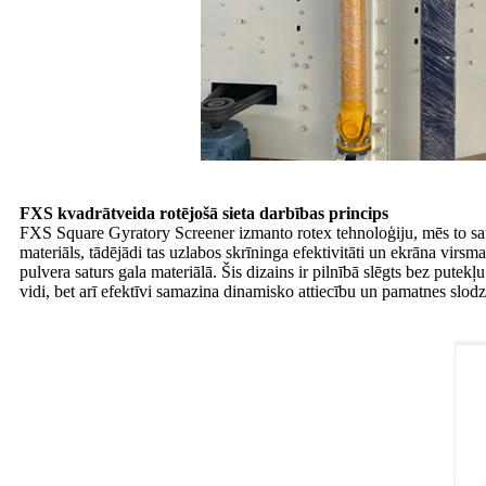
FXS kvadrātveida rotējošā sieta darbības princips
FXS Square Gyratory Screener izmanto rotex tehnoloģiju, mēs to sa
materiāls, tādējādi tas uzlabos skrīninga efektivitāti un ekrāna virs
pulvera saturs gala materiālā. Šis dizains ir pilnībā slēgts bez putekļ
vidi, bet arī efektīvi samazina dinamisko attiecību un pamatnes slodz