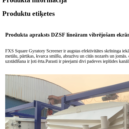
Produktu etiķetes
Produkta apraksts DZSF lineāram vibrējošam ekr
FXS Square Gyratory Screener ir augstas efektivitātes skrīninga iekārt
metālu, pārtikas, kvarca smilšu, abrazīvu un citās nozarēs un jomās. e
uzstādīšana ir ļoti ērta.Parasti ir pieejami divi padeves ieplūdes kanāl