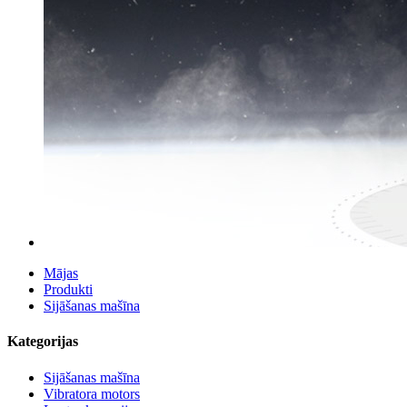
Mājas
Produkti
Sijāšanas mašīna
Kategorijas
Sijāšanas mašīna
Vibratora motors