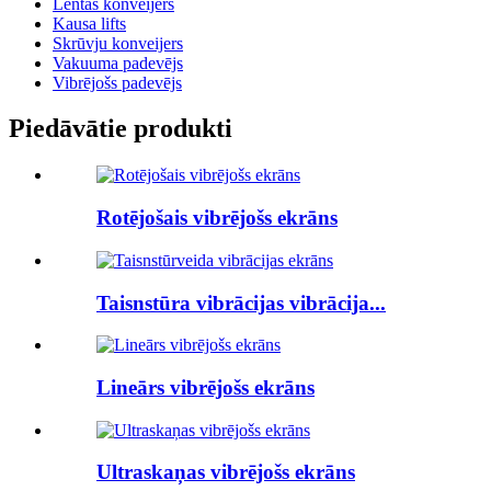
Lentas konveijers
Kausa lifts
Skrūvju konveijers
Vakuuma padevējs
Vibrējošs padevējs
Piedāvātie produkti
Rotējošais vibrējošs ekrāns
Taisnstūra vibrācijas vibrācija...
Lineārs vibrējošs ekrāns
Ultraskaņas vibrējošs ekrāns