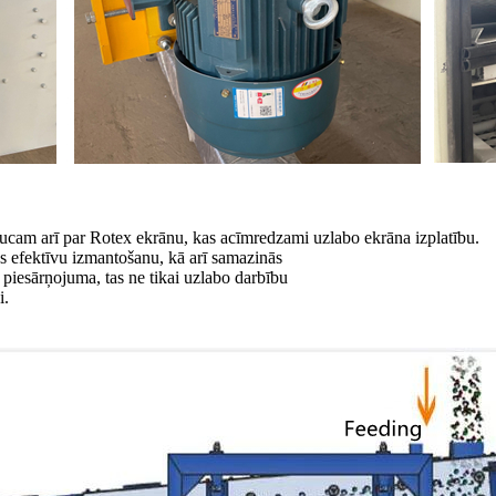
ucam arī par Rotex ekrānu, kas acīmredzami uzlabo ekrāna izplatību.
mas efektīvu izmantošanu, kā arī samazinās
u piesārņojuma, tas ne tikai uzlabo darbību
i.