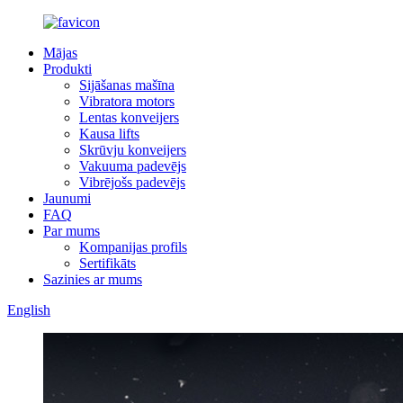
Mājas
Produkti
Sijāšanas mašīna
Vibratora motors
Lentas konveijers
Kausa lifts
Skrūvju konveijers
Vakuuma padevējs
Vibrējošs padevējs
Jaunumi
FAQ
Par mums
Kompanijas profils
Sertifikāts
Sazinies ar mums
English