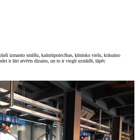
o plaši izmanto smilšu, kalnrūpniecības, ķīmisko vielu, krāsaino
ir ātri atvērts dizains, un to ir viegli uzstādīt, tāpēc