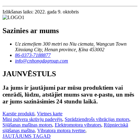
Izlikšanas laiks: 2022. gada 9. oktobris
Sazinies ar mums
Uz ziemeļiem 300 metri no Niu ciemata, Wangcun Town
Xinxiang City, Henan province, Ķīna 453002
86-0373-7188877
info@cnhongdagroup.com
JAUNVĒSTULS
Ja jums ir jautājumi par mūsu produktiem vai
cenrādi, lūdzu, atstājiet mums savu e-pastu, un mēs
ar jums sazināsimies 24 stundu laikā.
Karstie produkti
,
Vietnes karte
Mini pulvera skrūvju padevējs
,
Sprādziendrošs vibrācijas motors
,
Sijāšanas mašīnas motors
,
Elektromotora vibrators
,
Rūpnieciskā
sijāšanas mašīna
,
Vibratora motora tvertne
,
JAUTĀJUMS TAGAD