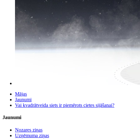
Mājas
Jaunumi
Vai kvadrātveida siets ir piemērots cietes sijāšanai?
Jaunumi
Nozares ziņas
Uzņēmuma ziņas