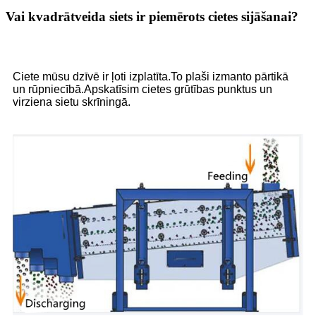
Vai kvadrātveida siets ir piemērots cietes sijāšanai?
Ciete mūsu dzīvē ir ļoti izplatīta.To plaši izmanto pārtikā
un rūpniecībā.Apskatīsim cietes grūtības punktus un
virziena sietu skrīningā.