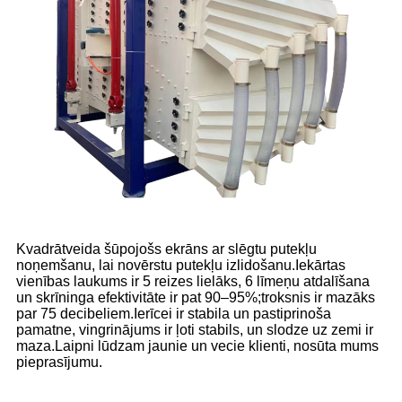
Kvadrātveida šūpojošs ekrāns ar slēgtu putekļu
noņemšanu, lai novērstu putekļu izlidošanu.Iekārtas
vienības laukums ir 5 reizes lielāks, 6 līmeņu atdalīšana
un skrīninga efektivitāte ir pat 90–95%;troksnis ir mazāks
par 75 decibeliem.Ierīcei ir stabila un pastiprinoša
pamatne, vingrinājums ir ļoti stabils, un slodze uz zemi ir
maza.Laipni lūdzam jaunie un vecie klienti, nosūta mums
pieprasījumu.