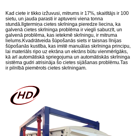
Kad ciete ir tikko izžuvusi, mitrums ir 17%, skaitītājs ir 100
sietu, un jauda parasti ir aptuveni viena tonna
stundā.Ilgtermiņa cietes skrīninga pieredze liecina, ka
galvenā cietes skrīninga problēma ir viegli saburzīt, un
galvenā problēma, kas ietekmē skrīningu, ir mitruma
lielums.Kvadrātveida šūpošanās siets ir taisnas līnijas
šūpošanās kustība, kas imitē manuālas skrīninga principu,
lai materiāls ripo uz ekrāna un ekrāns būtu vienmērīgāks,
kā arī automātiskā spriegojuma un automātiskās skrīninga
sistēma gudri atrisināja šo cietes sijāšanas problēmu.Tas
ir pilnībā piemērots cietes skrīningam.