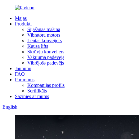
Mājas
Produkti
Sijāšanas mašīna
Vibratora motors
Lentas konveijers
Kausa lifts
Skrūvju konveijers
Vakuuma padevējs
Vibrējošs padevējs
Jaunumi
FAQ
Par mums
Kompanijas profils
Sertifikāts
Sazinies ar mums
English