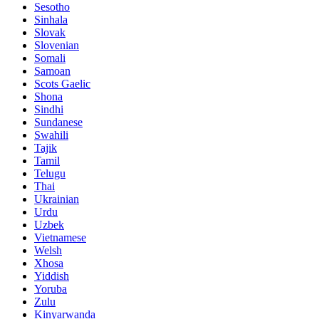
Sesotho
Sinhala
Slovak
Slovenian
Somali
Samoan
Scots Gaelic
Shona
Sindhi
Sundanese
Swahili
Tajik
Tamil
Telugu
Thai
Ukrainian
Urdu
Uzbek
Vietnamese
Welsh
Xhosa
Yiddish
Yoruba
Zulu
Kinyarwanda